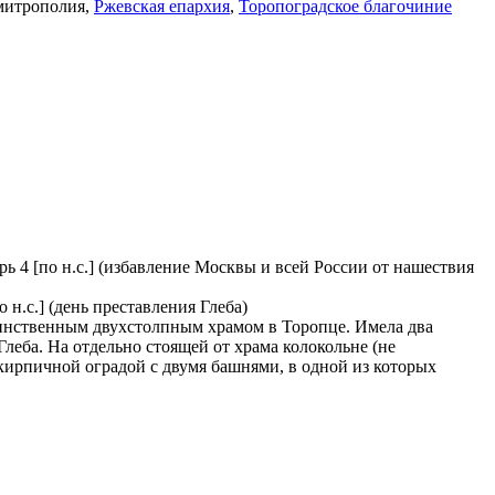
 митрополия,
Ржевская епархия
,
Торопоградское благочиние
ь 4 [по н.с.] (избавление Москвы и всей России от нашествия
о н.с.] (день преставления Глеба)
 единственным двухстолпным храмом в Торопце. Имела два
леба. На отдельно стоящей от храма колокольне (не
 кирпичной оградой с двумя башнями, в одной из которых