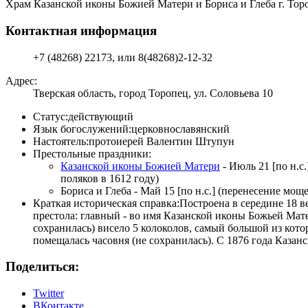
Храм Казанской иконы Божией Матери и Бориса и Глеба г. Тор
Контактная информация
+7 (48268) 22173, или 8(48268)2-12-32
Адрес:
Тверская область, город Торопец, ул. Соловьева 10
Статус:
действующий
Язык богослужений:
церковнославянский
Настоятель:
протоиерей Валентин Штупун
Престольные праздники:
Казанской иконы Божией Матери
- Июль 21 [по н.с
поляков в 1612 году)
Бориса и Глеба - Май 15 [по н.с.] (перенесение моще
Краткая историческая справка:
Построена в середине 18 в
престола: главный - во имя Казанской иконы Божьей Мате
coxpaнилась) висело 5 колоколов, самый большой из кото
помещалась часовня (не сохранилась). С 1876 года Казан
Поделиться:
Twitter
ВКонтакте