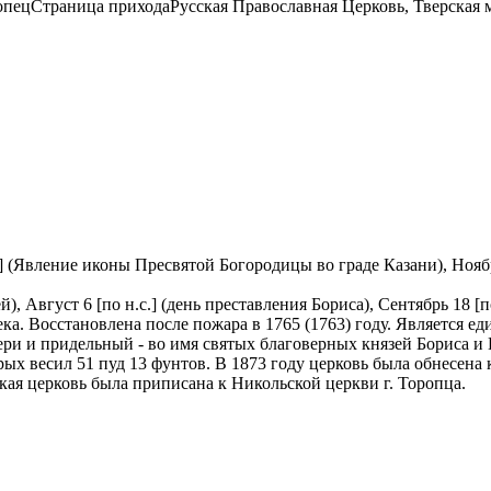
опец
Страница прихода
Русская Православная Церковь, Тверская
.] (Явление иконы Пресвятой Богородицы во граде Казани), Ноябр
й), Август 6 [по н.с.] (день преставления Бориса), Сентябрь 18 [п
ека. Восстановлена после пожара в 1765 (1763) году. Является
ри и придельный - во имя святых благоверных князей Бориса и Г
рых вeсил 51 пуд 13 фунтов. В 1873 году церковь была обнесена
ская церковь была приписана к Никольской церкви г. Торопца.